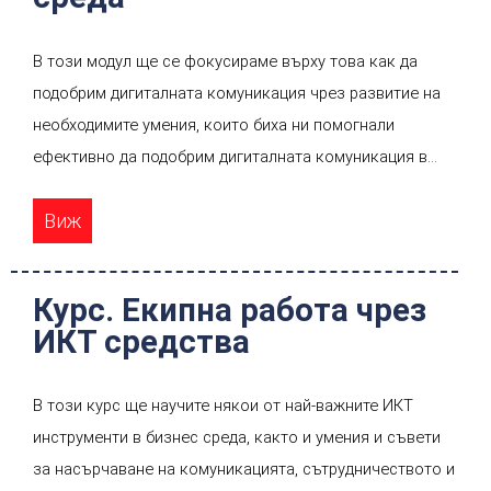
В този модул ще се фокусираме върху това как да
подобрим дигиталната комуникация чрез развитие на
необходимите умения, които биха ни помогнали
ефективно да подобрим дигиталната комуникация в
работна среда. Тези умения са от голямо значение за
Виж
екипната работа, координирането с другите,
професионалното развитие на индивида и личностното
му израстване. Същевременно те ще ни помогнат да
Курс. Екипна работа чрез
имаме привлекателна, продуктивна и удовлетворителна
ИКТ средства
работна среда, което от своя страна ще ни помогне да
се адаптираме към новите обстоятелства и
В този курс ще научите някои от най-важните ИКТ
предизвикателства, които понастоящем преживяваме
инструменти в бизнес среда, както и умения и съвети
в променящата се работна среда.
за насърчаване на комуникацията, сътрудничеството и