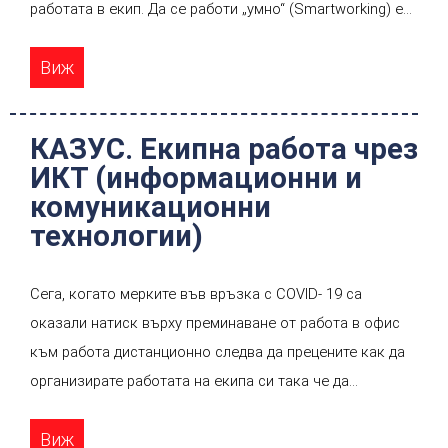
работата в екип. Да се работи „умно“ (Smartworking) е
един от ключовете към успеха на бизнеса днес, така че
Виж
е необходимо да научите най-често използваните
платформи и приложения, за да гарантираме
ефективност и производителност.
КАЗУС. Екипна работа чрез
ИКТ (информационни и
комуникационни
технологии)
Сега, когато мерките във връзка с COVID- 19 са
оказали натиск върху преминаване от работа в офис
към работа дистанционно следва да прецените как да
организирате работата на екипа си така че да
продължите ефективно дейността на компанията.
Виж
Имате задачи в толкова много направления, че се