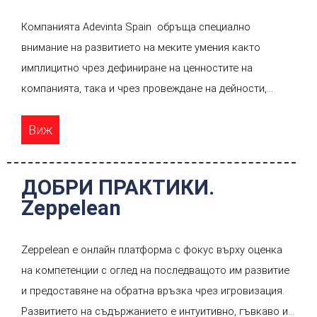
Компанията Adevinta Spain обръща специално
внимание на развитието на меките умения както
имплицитно чрез дефиниране на ценностите на
компанията, така и чрез провеждане на дейности,
свързани с личното и професионално развитие на
Виж
служителите си.
Основните дейности, на които се акцентира, са тези
свързани с обучение, както присъствено, така и
ДОБРИ ПРАКТИКИ.
онлайн, вътрешно и външно обучение; вътрешно
Zeppelean
менторство; коучинг – както вътрешен, така и външен,
с помощта на сесии за личното и професионалното
Zeppelean е онлайн платформа с фокус върху оценка
развитие на служителите; учене чрез правене – както
на компетенции с оглед на последващото им развитие
чрез практически опит, така и с участия в
и предоставяне на обратна връзка чрез игровизация.
конференции. При липса на по-специфични данни
Развитието на съдържанието е интуитивно, гъвкаво и
нашето проучване установи много положителна оценка