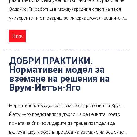
развитието на меки умения във висшето образование
рискова инвестиция. Ако обаче отчетем и анализираме
Задание: Ти работиш в международния отдел на твоя
тези когнитивни изкривявания, можем да използваме
университет и отговаряш за интернационализацията и
менталното счетоводство за подсилване на желаното
дигитализацията на университетските образователни
поведение.
Виж
програми с цел подобряване на шансовете за успешна
професионална реализация на студентите на
глобализиращия се пазар на труда и, в частност,
ДОБРИ ПРАКТИКИ.
развитието на умения за междукултурна комуникация и
Нормативен модел за
лидерство. Имаш няколко идеи в тази насока. Един от
вземане на решения на
приоритетите на отдела е съвместната работа с други
Врум-Йетън-Яго
университети от мрежата на Еразъм+ (чрез европейско
финансиране за проекти). По този начин ще се
Нормативният модел за вземане на решения на Врум-
постигне мултиплициращ ефект и ще се осигуряват
Йетън-Яго представлява дърво на решенията, което
устойчиви възможности за работа в международни
помага на бизнес лидерите да преценяват дали да
екипи за студенти, преподаватели и административен
включат други хора в процеса на вземане на решение и
персонал. Трябва също така да се отчита и участието