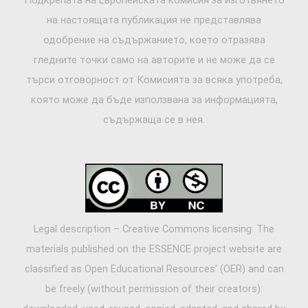
на настоящата публикация не представлява
одобрение на съдържанието, което отразява
гледните точки само на авторите и не може да се
търси отговорност от Комисията за всяка употреба,
която може да бъде използвана за информацията,
съдържаща се в нея.
Legal description – Creative Commons licensing: The
materials published on the ESSENCE project website are
classified as Open Educational Resources' (OER) and can
be freely (without permission of their creators):