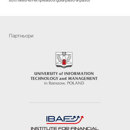
soft-skills-en-empleados-guia-paso-a-paso/
Партньори