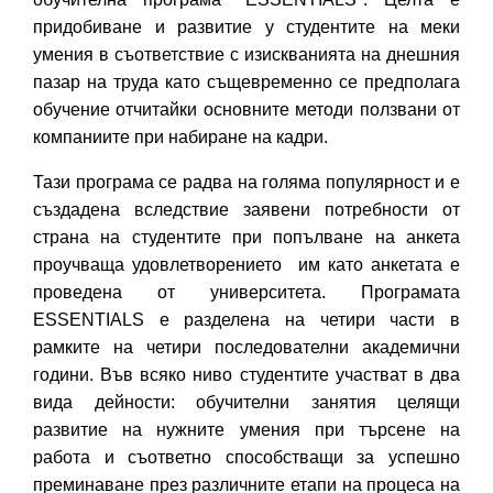
придобиване и развитие у студентите на меки
умения в съответствие с изискванията на днешния
пазар на труда като същевременно се предполага
обучение отчитайки основните методи ползвани от
компаниите при набиране на кадри.
Тази програма се радва на голяма популярност и е
създадена вследствие заявени потребности от
страна на студентите при попълване на анкета
проучваща удовлетворението им като анкетата е
проведена от университета. Програмата
ESSENTIALS е разделена на четири части в
рамките на четири последователни академични
години. Във всяко ниво студентите участват в два
вида дейности: обучителни занятия целящи
развитие на нужните умения при търсене на
работа и съответно способстващи за успешно
преминаване през различните етапи на процеса на