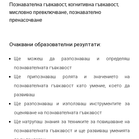
Познавателна гъвкавост, когнитивна гъвкавост,
мисловно превключване, познавателно
пренасочване
Очаквани образователни резултати:
Ще можеш да разпознаваш и определяш
познавателната гъвкавост
Ще припознаваш ролята и значението на
познавателната гъвкавост като умение, което да
развиваш
Ще разпознаваш и използваш инструментите за
оценяване на познавателната гъвкавост
Ще натрупаш знания за техниките за повишаване на
познавателната гъвкавост и ще развиваш уменията