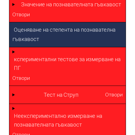
Значение на познавателната гъвкавост
Отвори
Оценяване на степента на познавателна
гъвкавост
кспериментални тестове за измерване на
ПГ
Отвори
Тест на Струп
Отвори
Неекспериментално измерване на
познавателната гъвкавост
Отвори