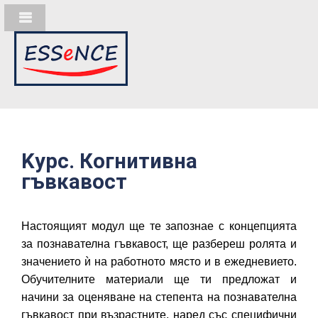
Kурс. Когнитивна
гъвкавост
Настоящият модул ще те запознае с концепцията
за познавателна гъвкавост, ще разбереш ролята и
значението ѝ на работното място и в ежедневието.
Обучителните материали ще ти предложат и
начини за оценяване на степента на познавателна
гъвкавост при възрастните, наред със специфични