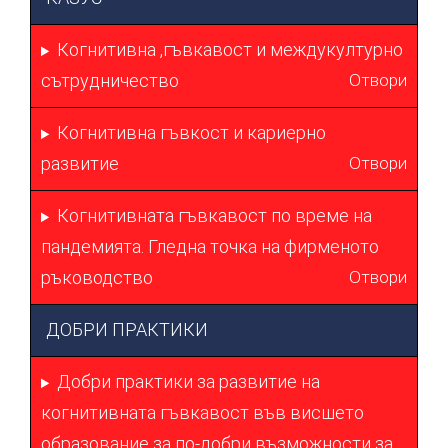
Когнитивна ,гъвкавост и междукултурно
сътрудничество
Отвори
Когнитивна гъвкост и кариерно
развитие
Отвори
Когнитивната гъвкавост по време на
пандемията. Гледна точка на фирменото
ръководство
Отвори
ДОБРИ ПРАКТИКИ
Добри практики за развитие на
когнитивната гъвкавост във висшето
образование за по-добри възможности за