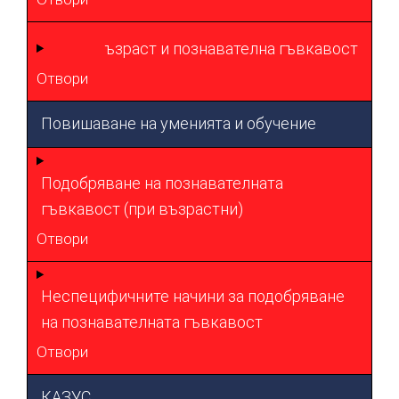
ъзраст и познавателна гъвкавост
Отвори
Повишаване на уменията и обучение
Подобряване на познавателната
гъвкавост (при възрастни)
Отвори
Неспецифичните начини за подобряване
на познавателната гъвкавост
Отвори
КАЗУС