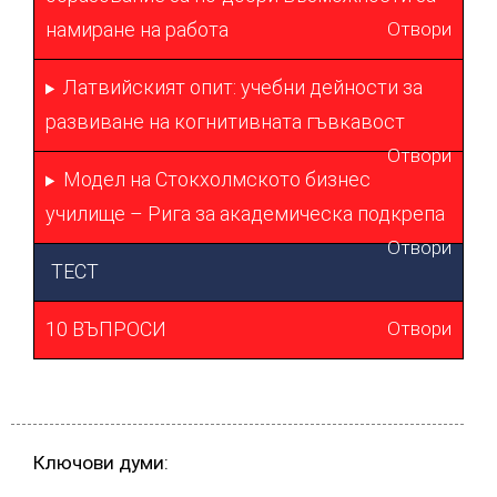
намиране на работа
Отвори
Латвийският опит: учебни дейности за
развиване на когнитивната гъвкавост
Отвори
Модел на Стокхолмското бизнес
училище – Рига за академическа подкрепа
Отвори
ТЕСТ
10 ВЪПРОСИ
Отвори
Ключови думи: