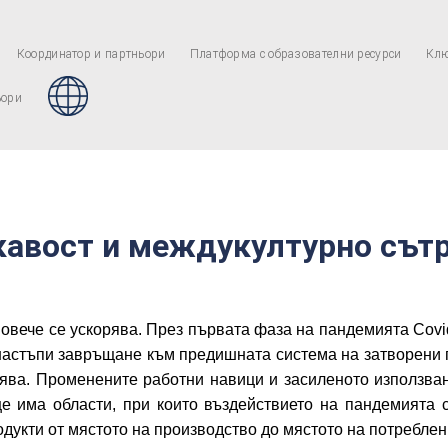
Координатор и партньори
Платформа с образователни ресурси
Клю
ьори
кавост и междукултурно сът
овече се ускорява. През първата фаза на пандемията Covid
настъпи завръщане към предишната система на затворени г
орява. Променените работни навици и засиленото използва
 има области, при които въздействието на пандемията с
дукти от мястото на производство до мястото на потреблен