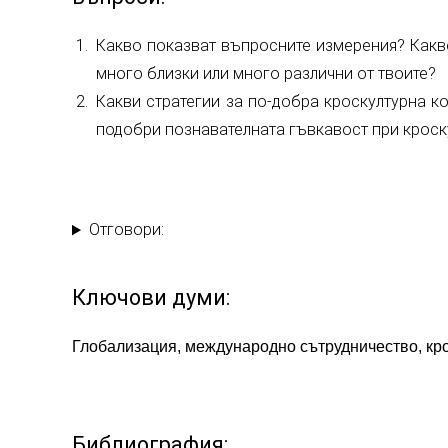
Какво показват въпросните измерения? Какво
много близки или много различни от твоите?
Какви стратегии за по-добра кроскултурна к
подобри познавателната гъвкавост при кроск
Отговори:
Ключови думи:
Глобализация, международно сътрудничество, кро
Библиография: