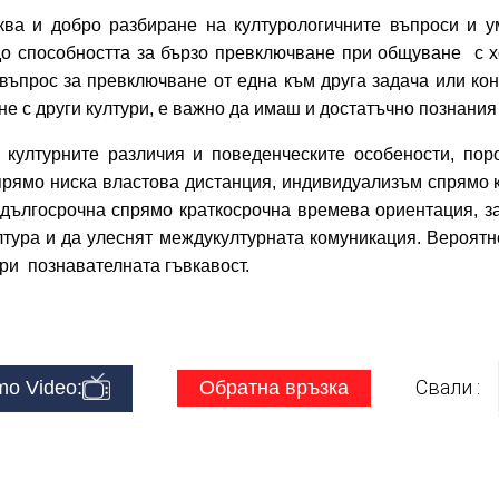
ква и добро разбиране на културологичните въпроси и у
до способността за бързо превключване при общуване с х
а въпрос за превключване от една към друга задача или ко
с други култури, е важно да имаш и достатъчно познания з
културните различия и поведенческите особености, пор
спрямо ниска властова дистанция, индивидуализъм спрямо 
 дългосрочна спрямо краткосрочна времева ориентация, 
лтура и да улеснят междукултурната комуникация. Вероят
ри познавателната гъвкавост.
Свали :
o Video:
Обратна връзка