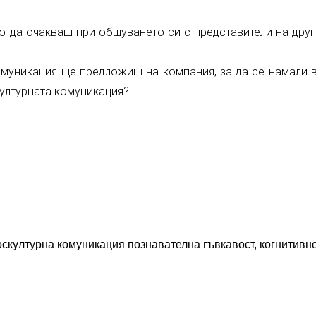
 да очакваш при общуването си с представители на други
омуникация ще предложиш на компания, за да се намали 
ултурната комуникация?
скултурна комуникация познавателна гъвкавост, когнитивн