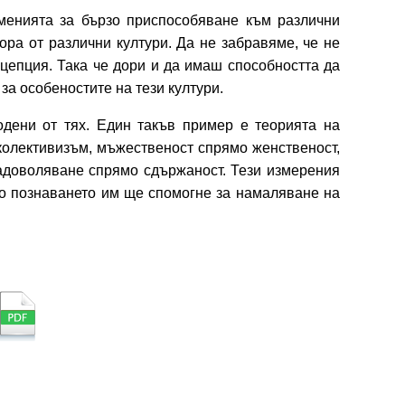
менията за бързо приспособяване към различни
ора от различни култури. Да не забравяме, че не
нцепция. Така че дори и да имаш способността да
а особеностите на тези култури.
одени от тях. Един такъв пример е теорията на
колективизъм, мъжественост спрямо женственост,
задоволяване спрямо сдържаност. Тези измерения
но познаването им ще спомогне за намаляване на