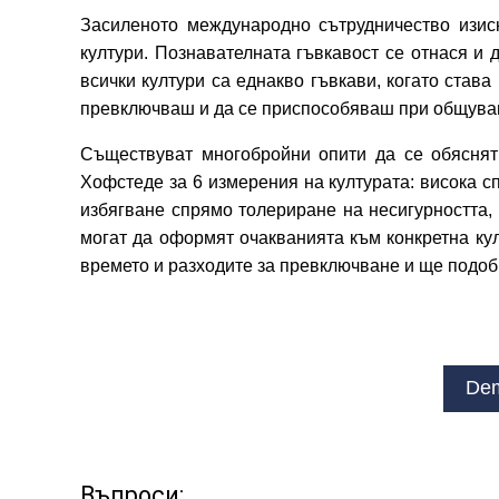
Засиленото международно сътрудничество изис
култури. Познавателната гъвкавост се отнася и 
всички култури са еднакво гъвкави, когато став
превключваш и да се приспособяваш при общуване 
Съществуват многобройни опити да се обяснят 
Хофстеде за 6 измерения на културата: висока 
избягване спрямо толериране на несигурността,
могат да оформят очакванията към конкретна ку
времето и разходите за превключване и ще подоб
Dem
Въпроси: