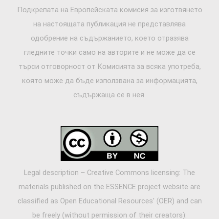
Подкрепата на Европейската комисия за изготвянето
на настоящата публикация не представлява
одобрение на съдържанието, което отразява
гледните точки само на авторите и не може да се
търси отговорност от Комисията за всяка употреба,
която може да бъде използвана за информацията,
съдържаща се в нея.
Legal description – Creative Commons licensing: The
materials published on the ESSENCE project website are
classified as Open Educational Resources' (OER) and can
be freely (without permission of their creators):