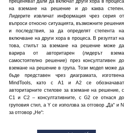
преценяват дали да включат други хора в процеса
на вземане на решение и до каква степен.
Лидерите извличат информация чрез серия от
въпроси относно ситуацията, възможните решения
и последствия, за да определят степента на
включване на други хора в процеса. В резултат на
това, стилът за вземане на решение може да
варира от авторитарен (лидерът взема
самостоятелно решение) през консултативен до
вземане на решение в група. Този модел може да
бъде представен чрез диаграмата, изготвена
MindTools, като с А1 и А2 се обозначават
авторитарните стилове за вземане на решение, с
С1 и С2 – консултативните, с G2 се отнася до
груповия стил, а Y се използва за отговор „Да“ и N
за отговор „Не“: