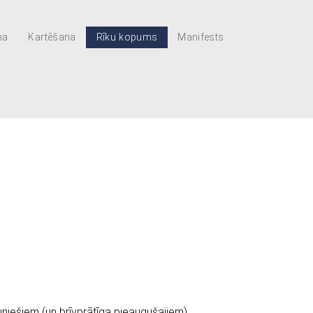
ma
Kartēšana
Rīku kopums
Manifests
uniešiem (un brīvprātīga pieaugušajiem).