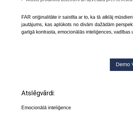
FAR oriģinalitāte ir saistīta ar to, ka tā atklāj mūs
jautājums, kas aplūkots no divām dažādām perspektī
garīgā kontrasta, emocionālās inteliģences, vadības 
Demo V
Atslēgvārdi:
Emocionālā inteliģence