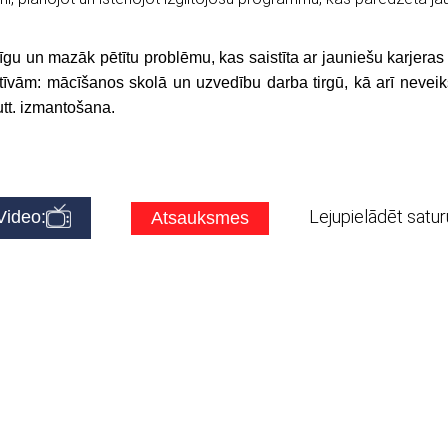
dienīgu un mazāk pētītu problēmu, kas saistīta ar jauniešu karjer
vām: mācīšanos skolā un uzvedību darba tirgū, kā arī neveik
utt. izmantošana.
Lejupielādēt satur
ideo:
Atsauksmes