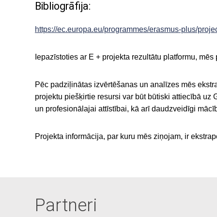
Bibliogrāfija:
https://ec.europa.eu/programmes/erasmus-plus/proj
Iepazīstoties ar E + projekta rezultātu platformu, mēs
Pēc padziļinātas izvērtēšanas un analīzes mēs ekstra
projektu piešķirtie resursi var būt būtiski attiecīb
un profesionālajai attīstībai, kā arī daudzveidīgi mācī
Projekta informācija, par kuru mēs ziņojam, ir ekstrap
Partneri