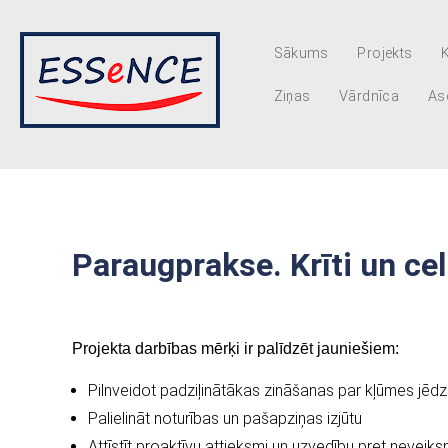
Sākums
Projekts
Ziņas
Vārdnīca
Aso
Paraugprakse. Krīti un cel
Projekta darbības mērķi ir palīdzēt jauniešiem:
Pilnveidot padziļinātākas zināšanas par kļūmes jēdzie
Palielināt noturības un pašapziņas izjūtu
Attīstīt proaktīvu attieksmi un uzvedību pret neveik