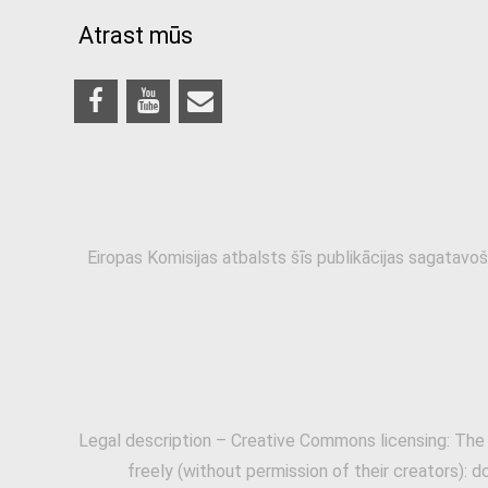
Atrast mūs
Eiropas Komisijas atbalsts šīs publikācijas sagatavoš
Legal description – Creative Commons licensing: The
freely (without permission of their creators): d