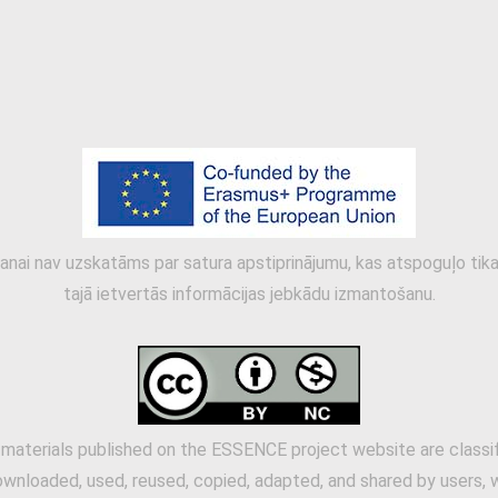
anai nav uzskatāms par satura apstiprinājumu, kas atspoguļo tikai
tajā ietvertās informācijas jebkādu izmantošanu.
 materials published on the ESSENCE project website are classi
ownloaded, used, reused, copied, adapted, and shared by users, w