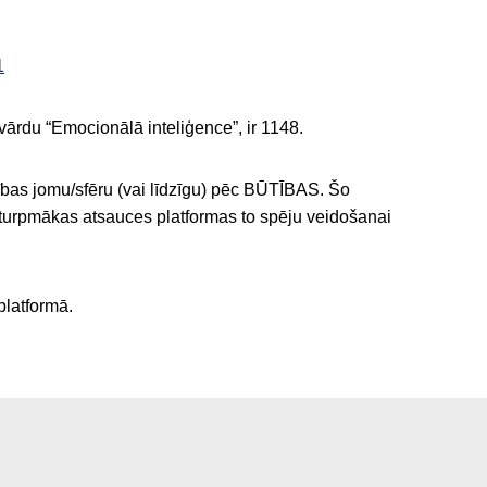
1
avārdu “Emocionālā inteliģence”, ir 1148.
bības jomu/sfēru (vai līdzīgu) pēc BŪTĪBAS. Šo
 turpmākas atsauces platformas to spēju veidošanai
platformā.