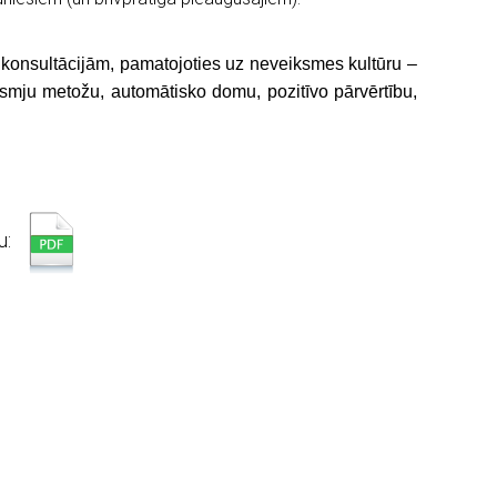
as konsultācijām, pamatojoties uz neveiksmes kultūru –
smju metožu, automātisko domu, pozitīvo pārvērtību,
u: