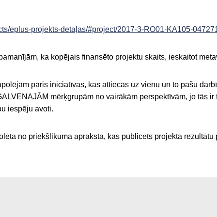
ects/eplus-projekts-detaļas/#project/2017-3-RO01-KA105-04727
 pamanījām, ka kopējais finansēto projektu skaits, ieskaitot met
polējām pāris iniciatīvas, kas attiecās uz vienu un to pašu dar
ā uz GALVENAJĀM mērķgrupām no vairākām perspektīvām, jo tās ir
bu iespēju avoti.
olēta no priekšlikuma apraksta, kas publicēts projekta rezultātu 