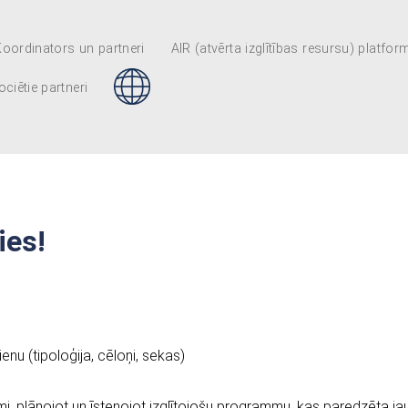
Koordinators un partneri
AIR (atvērta izglītības resursu) platfor
ciētie partneri
ies!
nu (tipoloģija, cēloņi, sekas)
smi, plānojot un īstenojot izglītojošu programmu, kas paredzēta ja