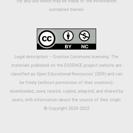
for any use which may be made of the information
contained therein.
Legal description – Creative Commons licensing: The
materials published on the ESSENCE project website are
classified as Open Educational Resources' (OER) and can
be freely (without permission of their creators):
downloaded, used, reused, copied, adapted, and shared by
users, with information about the source of their origin.
© Copyright 2020-2022