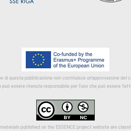
 di questa pubblicazione non costituisce un'approvazione del co
n può essere ritenuta responsabile per l'uso che può essere fatto
 materials published on the ESSENCE project website are classi