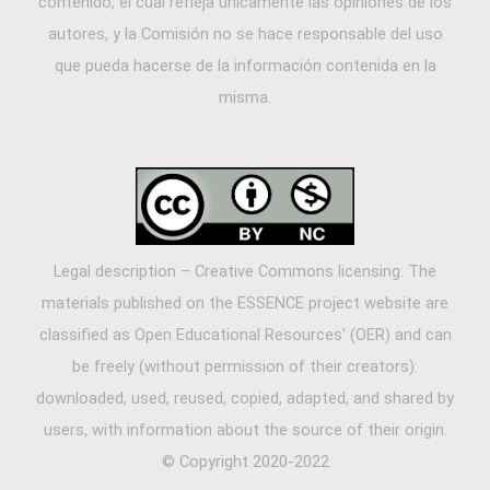
contenido, el cual refleja únicamente las opiniones de los
autores, y la Comisión no se hace responsable del uso
que pueda hacerse de la información contenida en la
misma.
Legal description – Creative Commons licensing: The
materials published on the ESSENCE project website are
classified as Open Educational Resources' (OER) and can
be freely (without permission of their creators):
downloaded, used, reused, copied, adapted, and shared by
users, with information about the source of their origin.
© Copyright 2020-2022