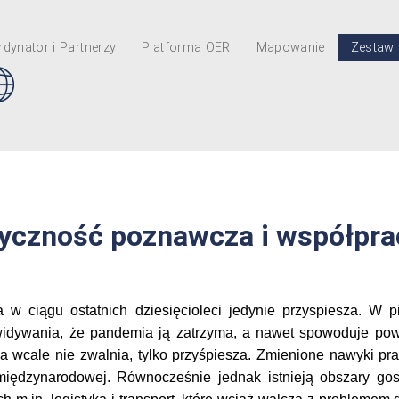
dynator i Partnerzy
Platforma OER
Mapowanie
Zestaw 
tyczność poznawcza i współpr
a w ciągu ostatnich dziesięcioleci jedynie przyspiesza. W 
ewidywania, że pandemia ją zatrzyma, a nawet spowoduje pow
ja wcale nie zwalnia, tylko przyśpiesza. Zmienione nawyki pr
międzynarodowej. Równocześnie jednak istnieją obszary gos