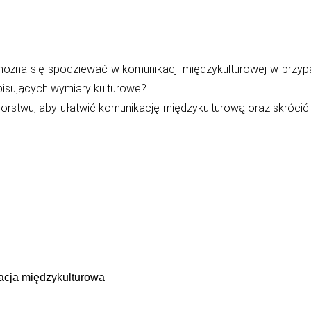
na się spodziewać w komunikacji międzykulturowej w przypad
pisujących wymiary kulturowe?
rstwu, aby ułatwić komunikację międzykulturową oraz skrócić c
acja międzykulturowa