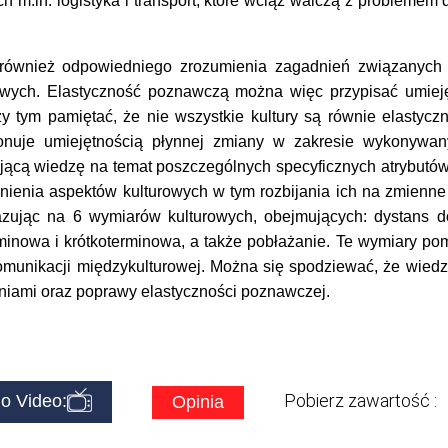
h m.in. logistyka i transport, które wciąż walczą z problemem
nież odpowiedniego zrozumienia zagadnień związanych z 
wych. Elastyczność poznawczą można więc przypisać umiejęt
zy tym pamiętać, że nie wszystkie kultury są równie elastycz
ponuje umiejętnością płynnej zmiany w zakresie wykonywan
ającą wiedzę na temat poszczególnych specyficznych atrybutów 
śnienia aspektów kulturowych w tym rozbijania ich na zmienn
zując na 6 wymiarów kulturowych, obejmujących: dystans do
rminowa i krótkoterminowa, a także pobłażanie. Te wymiary 
komunikacji międzykulturowej. Można się spodziewać, że wied
niami oraz poprawy elastyczności poznawczej.
Pobierz zawartość :
o Video:
Opinia