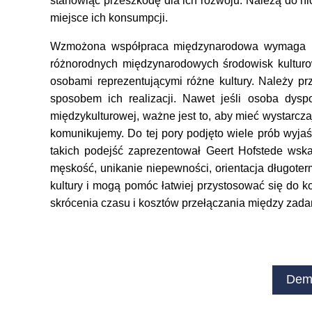
stanowiąc przeszkodę dla ich rozwoju. Należą do nic
miejsce ich konsumpcji.
Wzmożona współpraca międzynarodowa wymaga rów
różnorodnych międzynarodowych środowisk kulturo
osobami reprezentującymi różne kultury. Należy pr
sposobem ich realizacji. Nawet jeśli osoba dys
międzykulturowej, ważne jest to, aby mieć wystarcz
komunikujemy. Do tej pory podjęto wiele prób wyja
takich podejść zaprezentował Geert Hofstede wska
męskość, unikanie niepewności, orientacja długote
kultury i mogą pomóc łatwiej przystosować się do 
skrócenia czasu i kosztów przełączania między zada
Dem